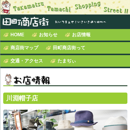
HOME
お知らせ
お店情報
商店街マップ
田町商店街って
交通・アクセス
たまぢぃ
川淵帽子店